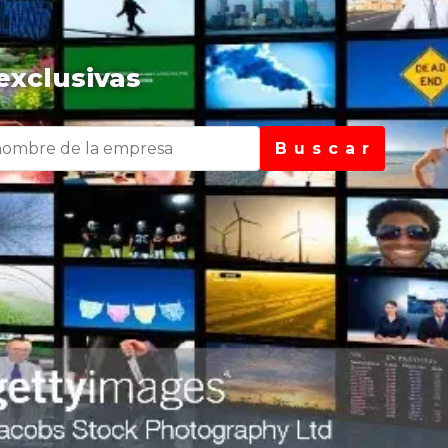
exclusivas
B u s c a r