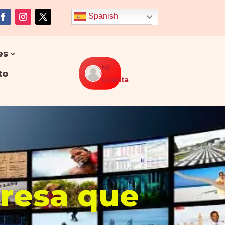
Spanish
es
Mi
to
Cuenta
presa que