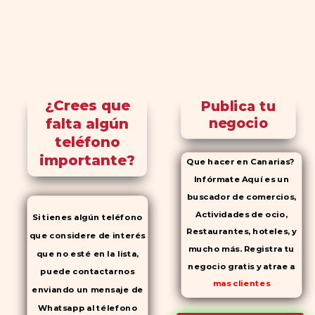
¿Crees que
Publica tu
falta algún
negocio
teléfono
importante?
Que hacer en Canarias?
Infórmate Aquí es un
buscador de comercios,
Actividades de ocio,
Si tienes algún teléfono
Restaurantes, hoteles, y
que considere de interés
mucho más. Registra tu
que no esté en la lista,
negocio gratis y atrae a
puede contactarnos
mas clientes
enviando un mensaje de
Whatsapp al télefono