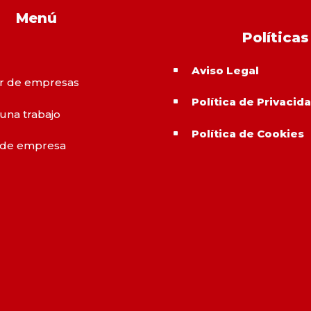
Menú
Políticas
Aviso Legal
^
r de empresas
Política de Privacid
^
 una trabajo
Política de Cookies
^
 de empresa
o