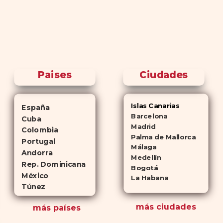
Paises
Ciudades
Islas Canarias
España
Barcelona
Cuba
Madrid
Colombia
Palma de Mallorca
Portugal
Málaga
Andorra
Medellín
Rep. Dominicana
Bogotá
México
La Habana
Túnez
más ciudades
más países