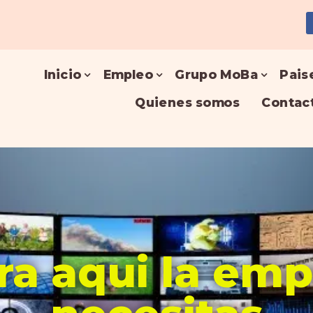
Inicio
Empleo
Grupo MoBa
Pais
Quienes somos
Contac
a aqui la em