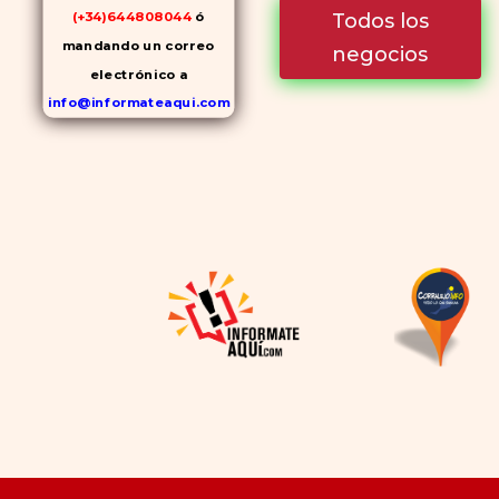
Todos los
(+34)644808044
ó
mandando un correo
negocios
electrónico a
info@informateaqui.com
Mientras que antes la
decisión de elegir un
inhibidor de la PDE-
5
dependía en gran medida de
la disponibilidad y el precio, el
cambio de los tiempos ha
permitido la producción de
alternativas genéricas tanto
a Cialis como a
Viagra sin
receta
(tadalafilo y
sildenafilo, respectivamente)
que se consideran tan
rentables e igual de eficaces