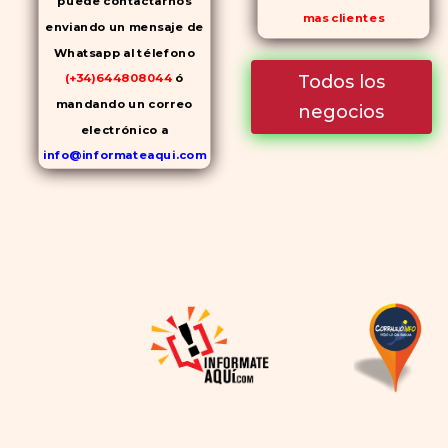
puede contactarnos
mas clientes
enviando un mensaje de
Whatsapp al télefono
Todos los
(+34)644808044
ó
mandando un correo
negocios
electrónico a
info@informateaqui.com
Mientras que antes la
decisión de elegir un
inhibidor de la PDE-
5
dependía en gran medida de
la disponibilidad y el precio, el
cambio de los tiempos ha
permitido la producción de
alternativas genéricas tanto
a Cialis como a
Viagra sin
receta
(tadalafilo y
sildenafilo, respectivamente)