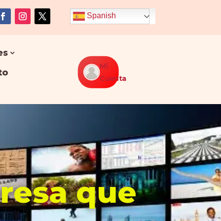
Spanish
es
Mi
to
Cuenta
presa que