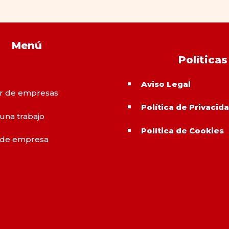
Menú
Políticas
Aviso Legal
^
r de empresas
Política de Privacid
^
 una trabajo
Política de Cookies
^
 de empresa
o