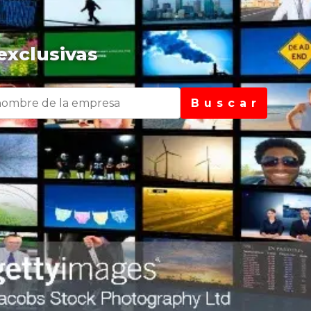
exclusivas
B u s c a r