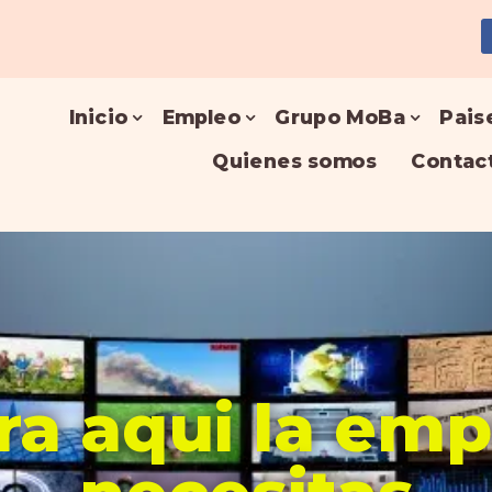
Inicio
Empleo
Grupo MoBa
Pais
Quienes somos
Contac
a aqui la em