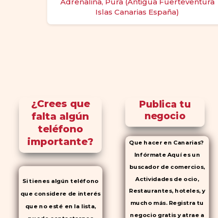
Adrenalina, Pura (Antigua Fuerteventura
Islas Canarias España)
¿Crees que
Publica tu
falta algún
negocio
teléfono
importante?
Que hacer en Canarias?
Infórmate Aquí es un
buscador de comercios,
Actividades de ocio,
Si tienes algún teléfono
Restaurantes, hoteles, y
que considere de interés
mucho más. Registra tu
que no esté en la lista,
negocio gratis y atrae a