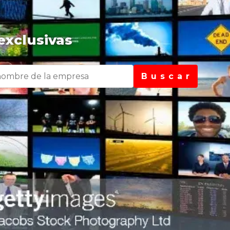
exclusivas
B u s c a r