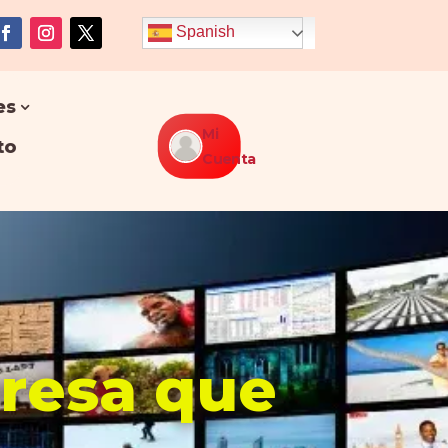
Spanish
es
Mi
to
Cuenta
presa que