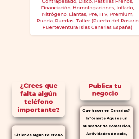
Contrapesado, Disco, Pastillas Frenos,
Financiación, Homologaciones, Inflado,
Nitrógeno, Llantas, Pre, ITV, Premium,
Rueda, Ruedas, Taller (Puerto del Rosario
Fuerteventura Islas Canarias España)
¿Crees que
Publica tu
falta algún
negocio
teléfono
importante?
Que hacer en Canarias?
Infórmate Aquí es un
buscador de comercios,
Actividades de ocio,
Si tienes algún teléfono