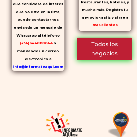
Restaurantes, hoteles, y
que considere de interés
mucho más. Registra tu
que no esté en la lista,
negocio gratis y atrae a
puede contactarnos
mas clientes
enviando un mensaje de
Whatsapp al télefono
Todos los
(+34)644808044
ó
mandando un correo
negocios
electrónico a
info@informateaqui.com
Mientras que antes la
decisión de elegir un
inhibidor de la PDE-
5
dependía en gran medida de
la disponibilidad y el precio, el
cambio de los tiempos ha
permitido la producción de
alternativas genéricas tanto