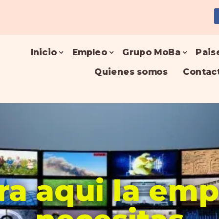
Inicio
Empleo
Grupo MoBa
Pais
Quienes somos
Contac
a aqui la em