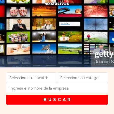
exclusivas
B U S C A R