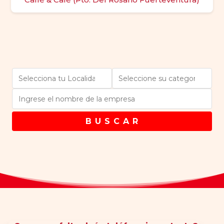
B U S C A R