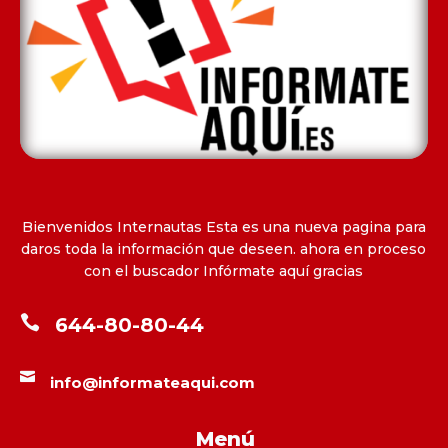
Bienvenidos Internautas Esta es una nueva pagina para
daros toda la información que deseen. ahora en proceso
con el buscador Infórmate aquí gracias

644-80-80-44

info@informateaqui.com
Menú