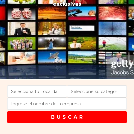
exclusivas
B U S C A R