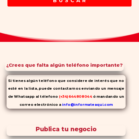
B U S C A R
¿Crees que falta algún teléfono importante?
Si tienes algún teléfono que considere de interés que no
esté en la lista, puede contactarnos enviando un mensaje
de Whatsapp al télefono
(+34)644808044
ó mandando un
correo electrónico a
info@informateaqui.com
Mientras que antes la decisión de elegir un inhibidor de la
PDE-
5 dependía en gran medida de la disponibilidad y el precio, el
Publica tu negocio
cambio de los tiempos ha permitido la producción de alternativas
genéricas tanto a Cialis como a
Viagra sin receta
(tadalafilo y