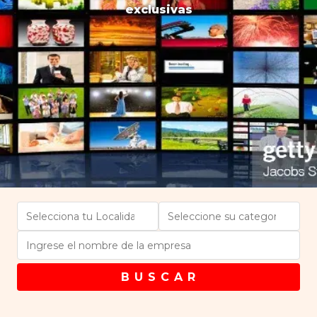
exclusivas
B U S C A R