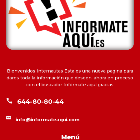
Bienvenidos Internautas Esta es una nueva pagina para
daros toda la información que deseen. ahora en proceso
con el buscador Infórmate aquí gracias

644-80-80-44

info@informateaqui.com
Menú