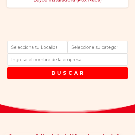
B U S C A R