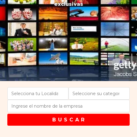
exclusivas
B U S C A R