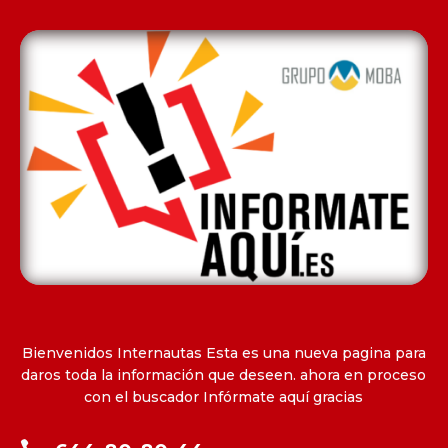
Bienvenidos Internautas Esta es una nueva pagina para
daros toda la información que deseen. ahora en proceso
con el buscador Infórmate aquí gracias
