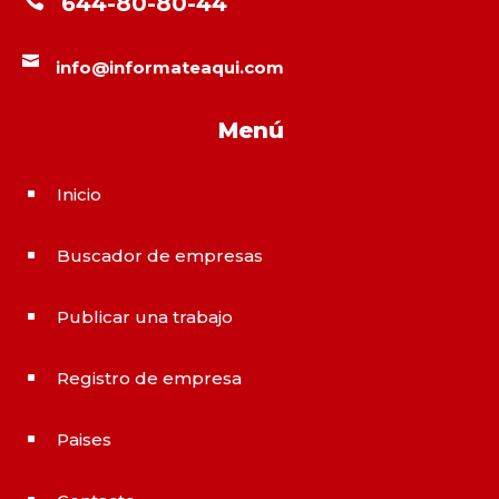
644-80-80-44

info@informateaqui.com
Menú
Inicio
^
Buscador de empresas
^
Publicar una trabajo
^
Registro de empresa
^
Paises
^