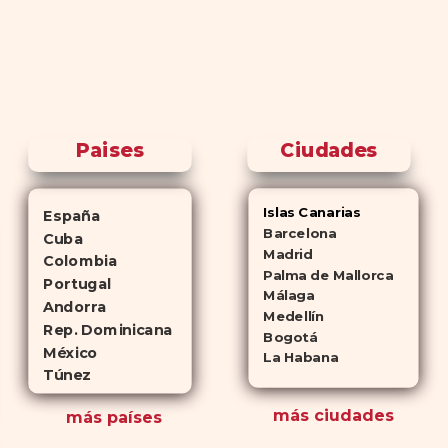
Paises
Ciudades
Islas Canarias
España
Barcelona
Cuba
Madrid
Colombia
Palma de Mallorca
Portugal
Málaga
Andorra
Medellín
Rep. Dominicana
Bogotá
México
La Habana
Túnez
más ciudades
más países