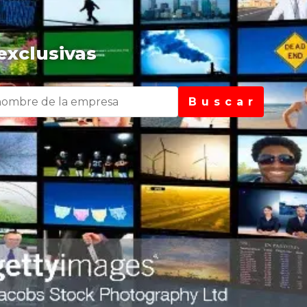
exclusivas
B u s c a r