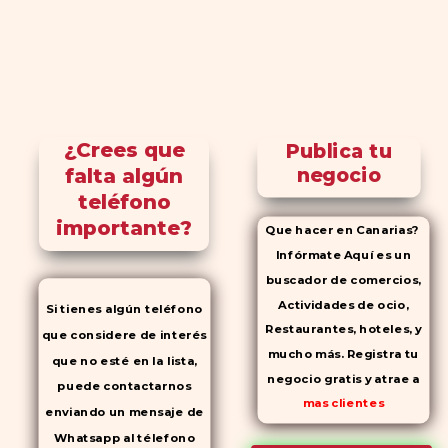
¿Crees que
Publica tu
falta algún
negocio
teléfono
importante?
Que hacer en Canarias?
Infórmate Aquí es un
buscador de comercios,
Actividades de ocio,
Si tienes algún teléfono
Restaurantes, hoteles, y
que considere de interés
mucho más. Registra tu
que no esté en la lista,
negocio gratis y atrae a
puede contactarnos
mas clientes
enviando un mensaje de
Whatsapp al télefono