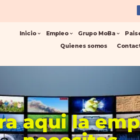
Inicio
Empleo
Grupo MoBa
Pais
Quienes somos
Contac
a aqui la em