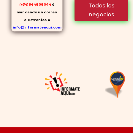
Todos los
(+34)644808044
ó
mandando un correo
negocios
electrónico a
info@informateaqui.com
Mientras que antes la
decisión de elegir un
inhibidor de la PDE-
5
dependía en gran medida de
la disponibilidad y el precio, el
cambio de los tiempos ha
permitido la producción de
alternativas genéricas tanto
a Cialis como a
Viagra sin
receta
(tadalafilo y
sildenafilo, respectivamente)
que se consideran tan
rentables e igual de eficaces