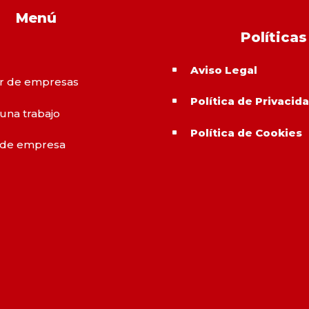
Menú
Políticas
Aviso Legal
^
r de empresas
Política de Privacid
^
 una trabajo
Política de Cookies
^
 de empresa
o