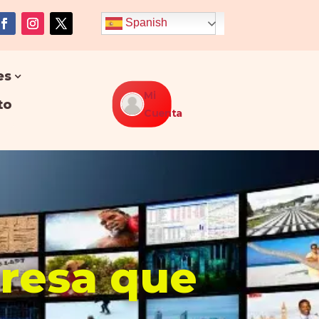
Spanish
es
Mi
to
Cuenta
presa que