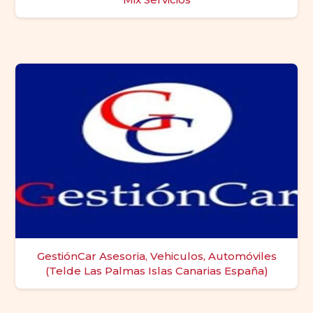
GestiónCar Asesoria, Vehiculos, Automóviles
(Telde Las Palmas Islas Canarias España)