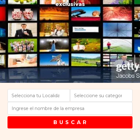
exclusivas
B U S C A R