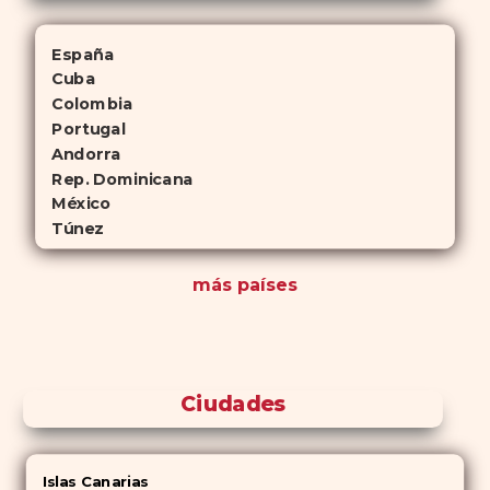
España
Cuba
Colombia
Portugal
Andorra
Rep. Dominicana
México
Túnez
más países
Ciudades
Islas Canarias