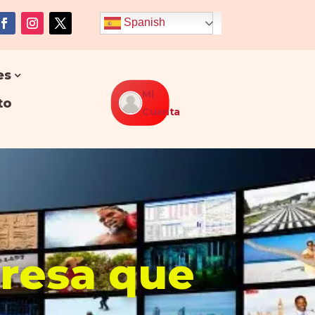
Spanish
es
Mi
to
Cuenta
presa que