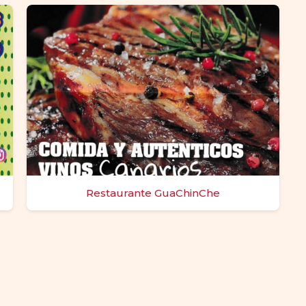
Restaurante GuaChinChe