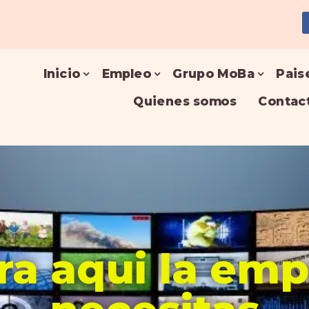
Inicio
Empleo
Grupo MoBa
Pais
Quienes somos
Contac
a aqui la em