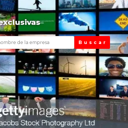
exclusivas
B u s c a r