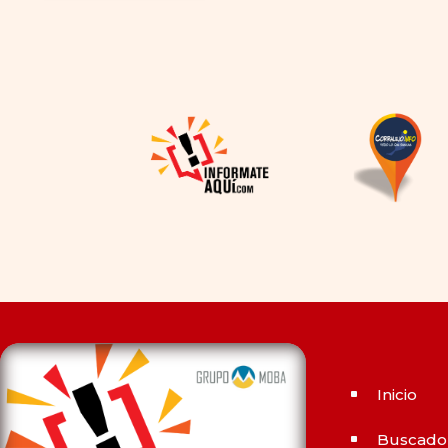
decisión de elegir un
inhibidor de la PDE-
5
dependía en gran medida de
la disponibilidad y el precio, el
cambio de los tiempos ha
permitido la producción de
alternativas genéricas tanto
a Cialis como a
Viagra sin
receta
(tadalafilo y
sildenafilo, respectivamente)
que se consideran tan
rentables e igual de eficaces
que su homólogo de marca.
En su mayor parte, ambos
medicamentos funcionan de
Inicio
^
la misma manera y tienen
perfiles de efectos
Buscado
^