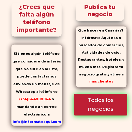
¿Crees que
Publica tu
falta algún
negocio
teléfono
importante?
Que hacer en Canarias?
Infórmate Aquí es un
buscador de comercios,
Actividades de ocio,
Si tienes algún teléfono
Restaurantes, hoteles, y
que considere de interés
mucho más. Registra tu
que no esté en la lista,
negocio gratis y atrae a
puede contactarnos
mas clientes
enviando un mensaje de
Whatsapp al télefono
Todos los
(+34)644808044
ó
mandando un correo
negocios
electrónico a
info@informateaqui.com
Mientras que antes la