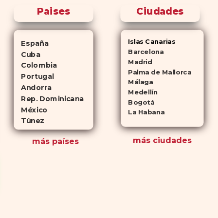
Paises
Ciudades
Islas Canarias
España
Barcelona
Cuba
Madrid
Colombia
Palma de Mallorca
Portugal
Málaga
Andorra
Medellín
Rep. Dominicana
Bogotá
México
La Habana
Túnez
más ciudades
más países