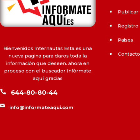
secundarios similares. ¿La
principal diferencia? El
Publicar
^
tiempo.
comprar Cialis
ejerce
Registro
sus efectos hasta 4 veces
^
más tiempo que Viagra, lo
Paises
^
que lo convierte en una
Bienvenidos Internautas Esta es una
opción atractiva para quienes
Contact
^
nueva pagina para daros toda la
no desean planificar sus
información que deseen. ahora en
actividades románticas con
proceso con el buscador Infórmate
antelación.
aquí gracias

644-80-80-44

info@informateaqui.com