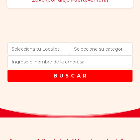
B U S C A R