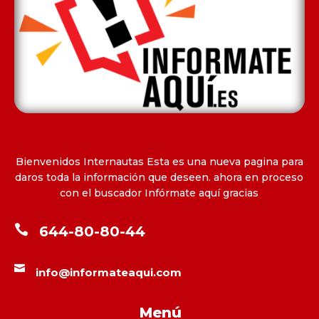
Bienvenidos Internautas Esta es una nueva pagina para
daros toda la información que deseen. ahora en proceso
con el buscador Infórmate aquí gracias

644-80-80-44

info@informateaqui.com
Menú