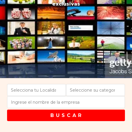
exclusivas
B U S C A R