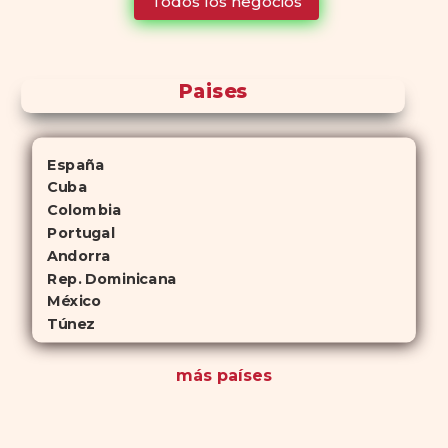
Todos los negocios
para quienes no desean planificar sus actividades románticas con
antelación.
Paises
España
Cuba
Colombia
Portugal
Andorra
Rep. Dominicana
México
Túnez
más países