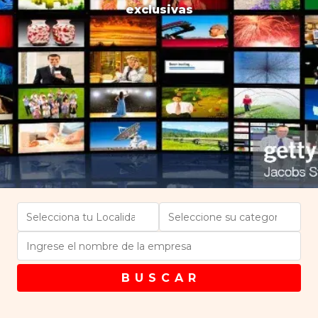
exclusivas
B U S C A R