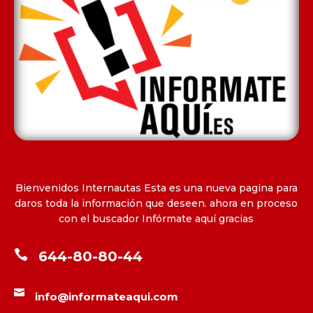
Bienvenidos Internautas Esta es una nueva pagina para
daros toda la información que deseen. ahora en proceso
con el buscador Infórmate aquí gracias

644-80-80-44

info@informateaqui.com