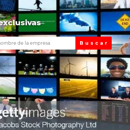
exclusivas
B u s c a r