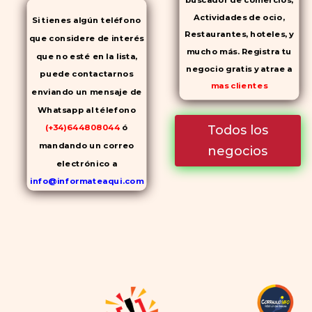
buscador de comercios,
Actividades de ocio,
Si tienes algún teléfono
Restaurantes, hoteles, y
que considere de interés
mucho más. Registra tu
que no esté en la lista,
negocio gratis y atrae a
puede contactarnos
mas clientes
enviando un mensaje de
Whatsapp al télefono
Todos los
(+34)644808044
ó
mandando un correo
negocios
electrónico a
info@informateaqui.com
Mientras que antes la
decisión de elegir un
inhibidor de la PDE-
5
dependía en gran medida de
la disponibilidad y el precio, el
cambio de los tiempos ha
permitido la producción de