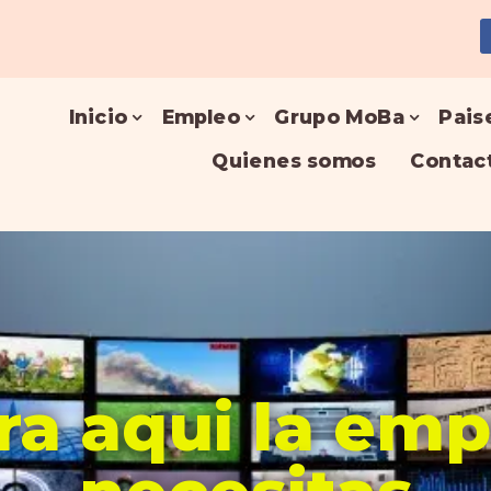
Inicio
Empleo
Grupo MoBa
Pais
Quienes somos
Contac
a aqui la em