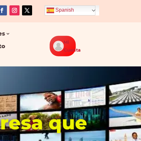
Spanish
es
Mi
to
Cuenta
presa que