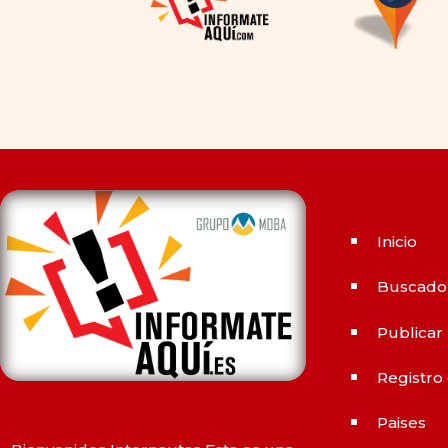
alternativas genéricas tanto
a Cialis como a
Viagra sin
receta
(tadalafilo y
sildenafilo, respectivamente)
que se consideran tan
rentables e igual de eficaces
que su homólogo de marca.
En su mayor parte, ambos
medicamentos funcionan de
Inicio
^
la misma manera y tienen
perfiles de efectos
Buscado
^
secundarios similares. ¿La
principal diferencia? El
Publicar
^
tiempo.
comprar Cialis
ejerce
Registro
sus efectos hasta 4 veces
^
más tiempo que Viagra, lo
Paises
^
que lo convierte en una