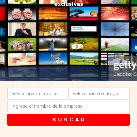
exclusivas
B U S C A R