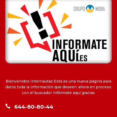
Bienvenidos Internautas Esta es una nueva pagina para
daros toda la información que deseen. ahora en proceso
con el buscador Infórmate aquí gracias

644-80-80-44