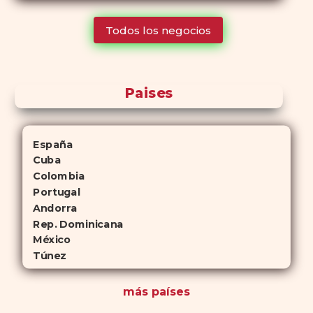
tiempo que Viagra, lo que lo convierte en una opción atractiva
Todos los negocios
para quienes no desean planificar sus actividades románticas con
antelación.
Paises
España
Cuba
Colombia
Portugal
Andorra
Rep. Dominicana
México
Túnez
más países