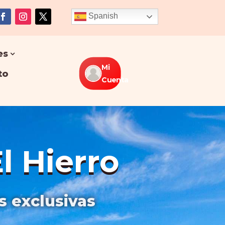
Spanish
es
Mi
to
Cuenta
l Hierro
s exclusivas