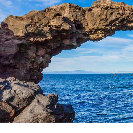
[fibosear