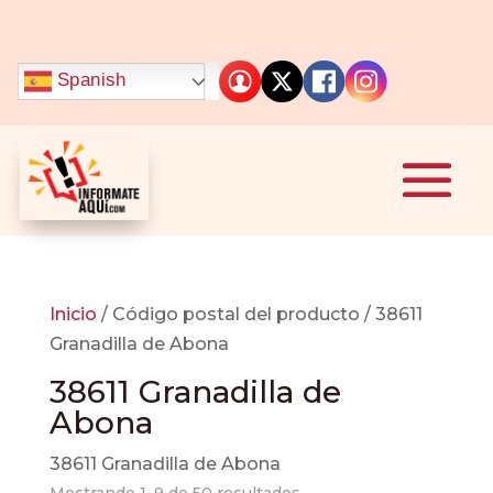
mostbet
https://1-win-games.in/
pin up casino
1win slot
pinup
Spanish
Inicio
/ Código postal del producto / 38611
Granadilla de Abona
38611 Granadilla de
Abona
38611 Granadilla de Abona