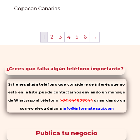
Copacan Canarias
1
2
3
4
5
6
→
¿Crees que falta algún teléfono importante?
Si tienes algún teléfono que considere de interés que no
esté en la lista, puede contactarnos enviando un mensaje
de Whatsapp al télefono
(+34)644808044
ó mandando un
correo electrónico a
info@informateaqui.com
Mientras que antes la decisión de elegir un inhibidor de la
PDE-
5 dependía en gran medida de la disponibilidad y el precio, el
Publica tu negocio
cambio de los tiempos ha permitido la producción de alternativas