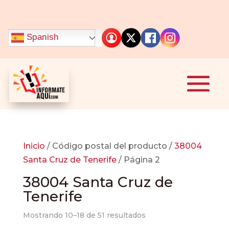
mostbet
https://1-win-games.in/
pin up casino
1win slot
pinup
Spanish
Inicio
/ Código postal del producto /
38004
Santa Cruz de Tenerife
/ Página 2
38004 Santa Cruz de
Tenerife
Mostrando 10–18 de 51 resultados