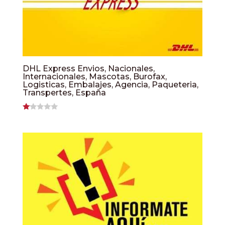
DHL Express Envios, Nacionales,
Internacionales, Mascotas, Burofax,
Logisticas, Embalajes, Agencia, Paqueteria,
Transpertes, España
Valorado
con
1.00
de
5