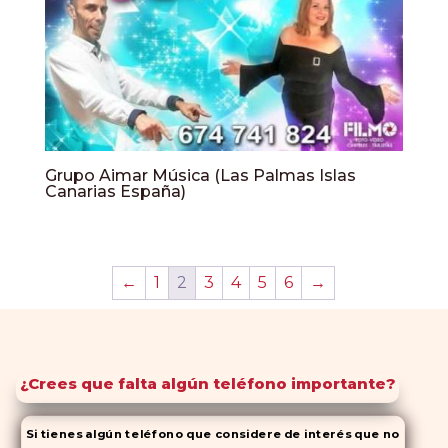
Grupo Aimar Música (Las Palmas Islas
Canarias España)
←
1
2
3
4
5
6
→
¿Crees que falta algún teléfono importante?
Si tienes algún teléfono que considere de interés que no