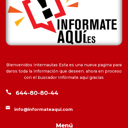
Bienvenidos Internautas Esta es una nueva pagina para
daros toda la información que deseen. ahora en proceso
con el buscador Infórmate aquí gracias

644-80-80-44

info@informateaqui.com
Menú