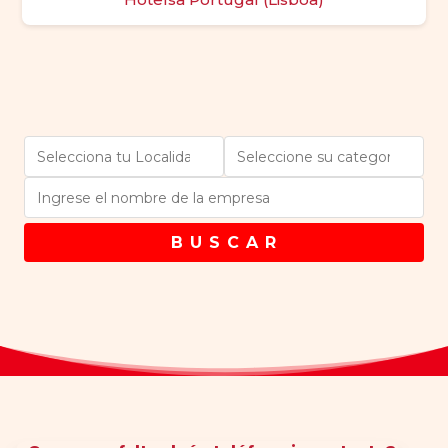
B U S C A R