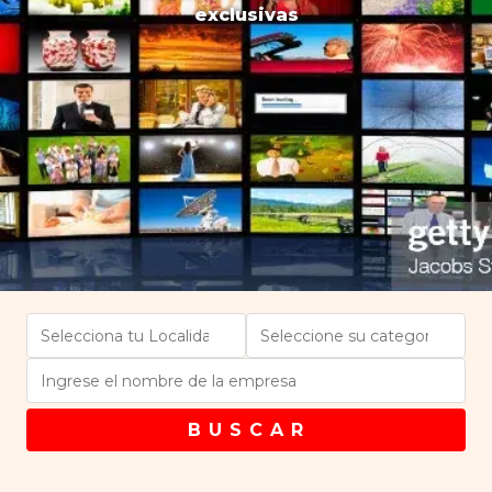
exclusivas
B U S C A R