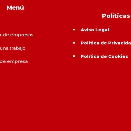
Menú
Políticas
Aviso Legal
^
r de empresas
Política de Privacid
^
 una trabajo
Política de Cookies
^
 de empresa
o