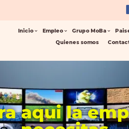
Inicio
Empleo
Grupo MoBa
Pais
Quienes somos
Contac
a aqui la em