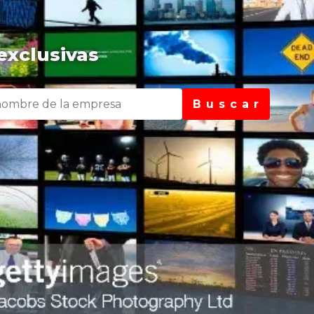
exclusivas
B u s c a r