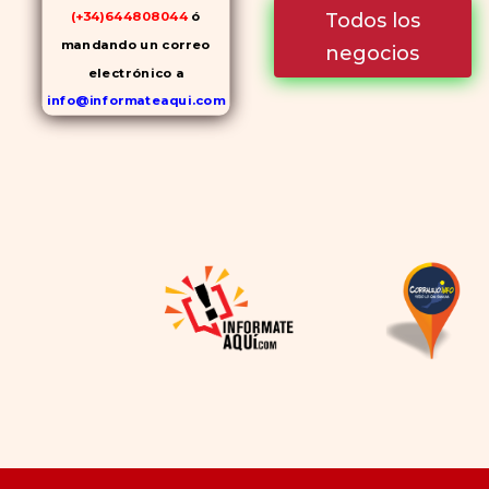
Todos los
(+34)644808044
ó
mandando un correo
negocios
electrónico a
info@informateaqui.com
Mientras que antes la
decisión de elegir un
inhibidor de la PDE-
5
dependía en gran medida de
la disponibilidad y el precio, el
cambio de los tiempos ha
permitido la producción de
alternativas genéricas tanto
a Cialis como a
Viagra sin
receta
(tadalafilo y
sildenafilo, respectivamente)
que se consideran tan
rentables e igual de eficaces