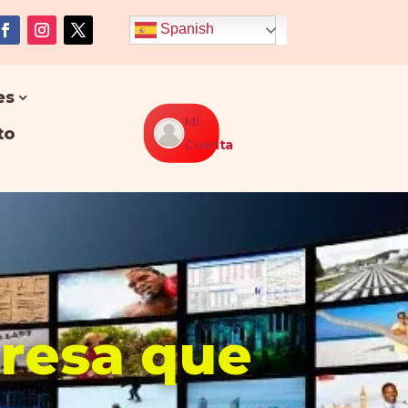
Spanish
es
Mi
to
Cuenta
presa que