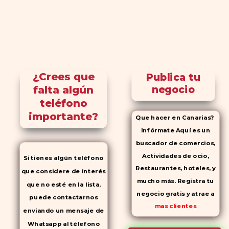
¿Crees que
Publica tu
falta algún
negocio
teléfono
importante?
Que hacer en Canarias?
Infórmate Aquí es un
buscador de comercios,
Actividades de ocio,
Si tienes algún teléfono
Restaurantes, hoteles, y
que considere de interés
mucho más. Registra tu
que no esté en la lista,
negocio gratis y atrae a
puede contactarnos
mas clientes
enviando un mensaje de
Whatsapp al télefono