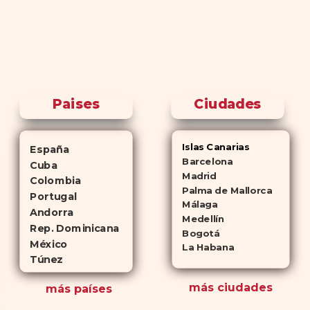
Paises
Ciudades
Islas Canarias
España
Barcelona
Cuba
Madrid
Colombia
Palma de Mallorca
Portugal
Málaga
Andorra
Medellín
Rep. Dominicana
Bogotá
México
La Habana
Túnez
más ciudades
más países