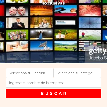
exclusivas
B U S C A R