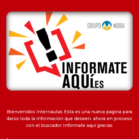
Bienvenidos Internautas Esta es una nueva pagina para
daros toda la información que deseen. ahora en proceso
con el buscador Infórmate aquí gracias