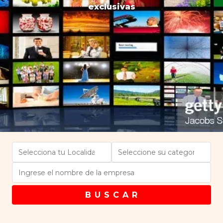
exclusivas
B U S C A R