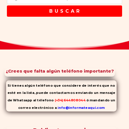
B U S C A R
¿Crees que falta algún teléfono importante?
Si tienes algún teléfono que considere de interés que no
esté en la lista, puede contactarnos enviando un mensaje
de Whatsapp al télefono
(+34)644808044
ó mandando un
correo electrónico a
info@informateaqui.com
Mientras que antes la decisión de elegir un inhibidor de la
PDE-
5 dependía en gran medida de la disponibilidad y el precio, el