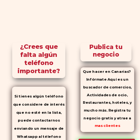
¿Crees que
Publica tu
falta algún
negocio
teléfono
importante?
Que hacer en Canarias?
Infórmate Aquí es un
buscador de comercios,
Actividades de ocio,
Si tienes algún teléfono
Restaurantes, hoteles, y
que considere de interés
mucho más. Registra tu
que no esté en la lista,
negocio gratis y atrae a
puede contactarnos
mas clientes
enviando un mensaje de
Whatsapp al télefono