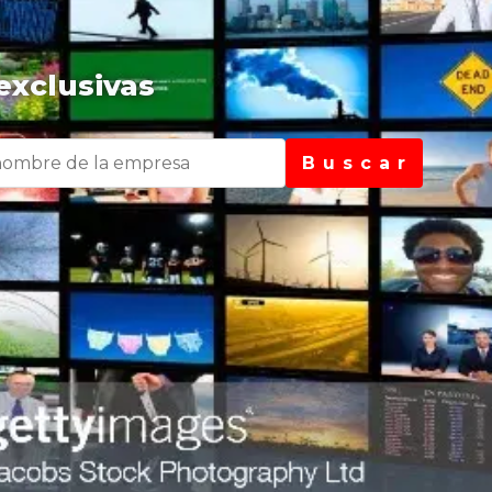
exclusivas
B u s c a r