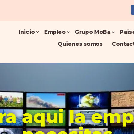
Inicio
Empleo
Grupo MoBa
Pais
Quienes somos
Contac
a aqui la em