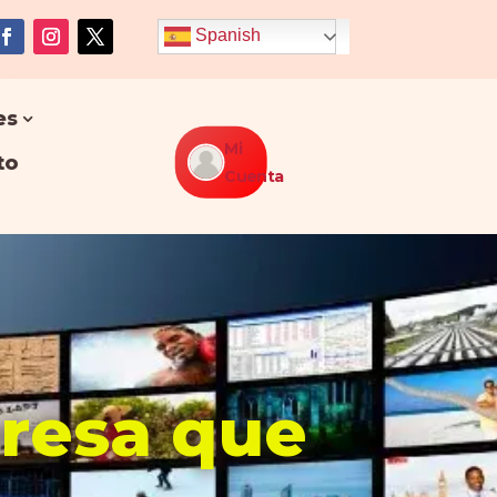
Spanish
es
Mi
to
Cuenta
presa que