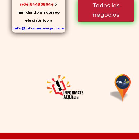
Todos los
(+34)644808044
ó
mandando un correo
negocios
electrónico a
info@informateaqui.com
Mientras que antes la
decisión de elegir un
inhibidor de la PDE-
5
dependía en gran medida de
la disponibilidad y el precio, el
cambio de los tiempos ha
permitido la producción de
alternativas genéricas tanto
a Cialis como a
Viagra sin
receta
(tadalafilo y
sildenafilo, respectivamente)
que se consideran tan
rentables e igual de eficaces