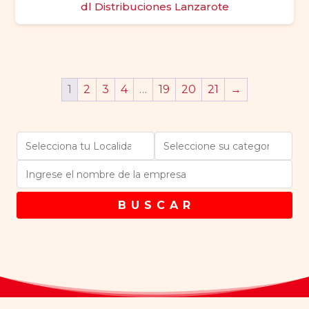
dl Distribuciones Lanzarote
1
2
3
4
…
19
20
21
→
B U S C A R