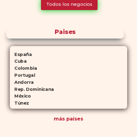
Todos los negocios
para quienes no desean planificar sus actividades románticas con
antelación.
Paises
España
Cuba
Colombia
Portugal
Andorra
Rep. Dominicana
México
Túnez
más países