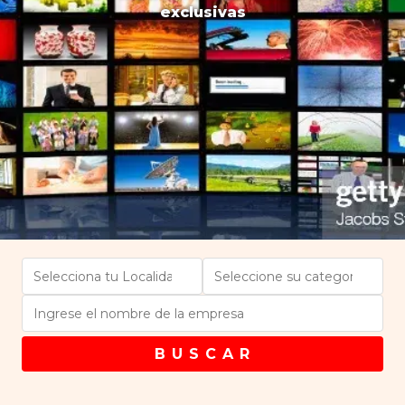
exclusivas
B U S C A R