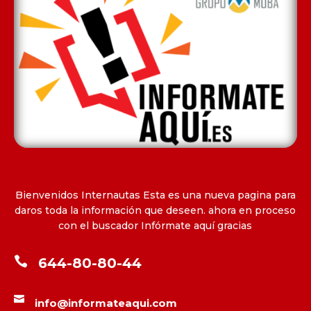
Bienvenidos Internautas Esta es una nueva pagina para
daros toda la información que deseen. ahora en proceso
con el buscador Infórmate aquí gracias

644-80-80-44

info@informateaqui.com