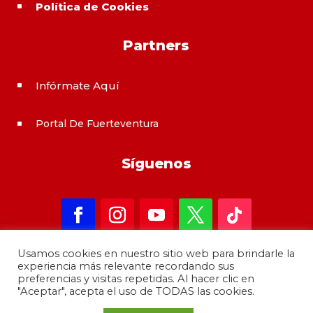
Política de Cookies
^
Partners
Infórmate Aquí
^
Portal De Fuerteventura
^
Síguenos
Usamos cookies en nuestro sitio web para brindarle la
experiencia más relevante recordando sus
preferencias y visitas repetidas. Al hacer clic en
"Aceptar", acepta el uso de TODAS las cookies.
Copyright 2021 – informateAqui · Desarrollado por