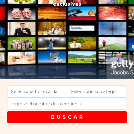
exclusivas
B U S C A R